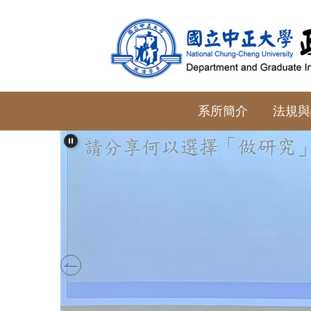
跳
到
主
要
內
容
系所簡介
法規與
區