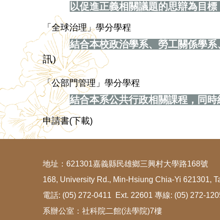
以促進正義相關議題的思辯為目標
「全球治理」學分學程
結合本校政治學系、勞工關係學系
訊)
「公部門管理」學分學程
結合本系公共行政相關課程，同時
申請書(下載)
地址：621301嘉義縣民雄鄉三興村大學路168號
168, University Rd., Min-Hsiung Chia-Yi 621301, T
電話: (05) 272-0411 Ext. 22601 專線: (05) 272-12
系辦公室：社科院二館(法學院)7樓