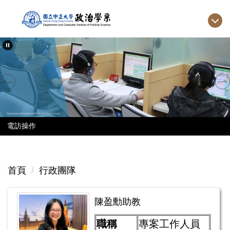
跳
到
主
要
內
容
區
電訪操作
首頁
行政團隊
陳盈勳助教
職稱
專案工作人員