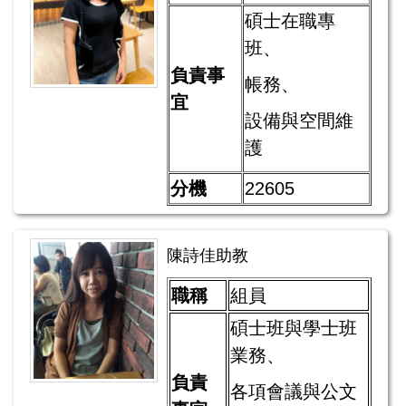
碩士在職專
班、
負責事
帳務、
宜
設備與空間維
護
分機
22605
陳詩佳助教
職稱
組員
碩士班與學士班
業務、
負責
各項會議與公文