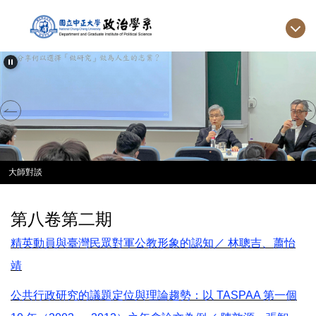
跳
到
主
要
內
容
區
大師對談
第八卷第二期
精英動員與臺灣民眾對軍公教形象的認知／ 林聰吉、蕭怡
靖
公共行政研究的議題定位與理論趨勢：以 TASPAA 第一個