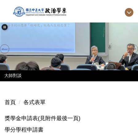
跳
到
主
要
內
容
區
大師對談
首頁
各式表單
獎學金申請表(見附件最後一頁)
學分學程申請書