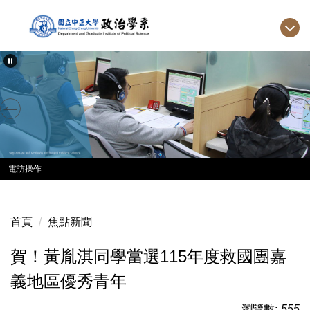
跳
到
主
要
內
容
區
電訪操作
首頁
焦點新聞
賀！黃胤淇同學當選115年度救國團嘉
義地區優秀青年
瀏覽數:
555