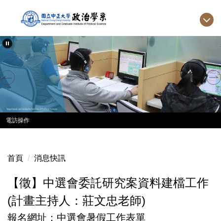
跳
到
主
要
內
容
區
電訪操作
首頁
消息快訊
【徵】中選會委託研究案資料建檔工作
(計畫主持人：莊文忠老師)
報名網址：
中選會暑假工作表單