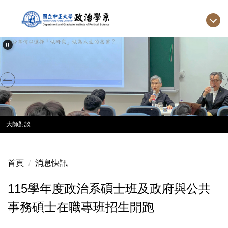
跳
到
主
要
內
容
區
大師對談
首頁
消息快訊
115學年度政治系碩士班及政府與公共
事務碩士在職專班招生開跑