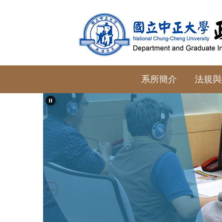
跳
到
主
要
內
容
系所簡介
法規與
區