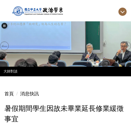
跳
到
主
要
內
容
區
大師對談
首頁
消息快訊
暑假期間學生因故未畢業延長修業緩徵
事宜