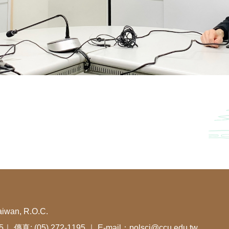
aiwan, R.O.C.
05｜ 傳真: (05) 272-1195 ｜ E-mail：polsci@ccu.edu.tw