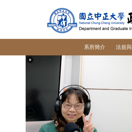
跳
到
主
要
內
容
系所簡介
法規與
區