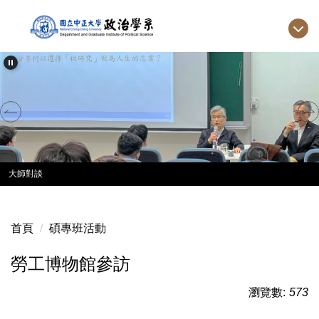
跳
到
主
要
內
容
區
大師對談
首頁
碩專班活動
勞工博物館參訪
瀏覽數:
573