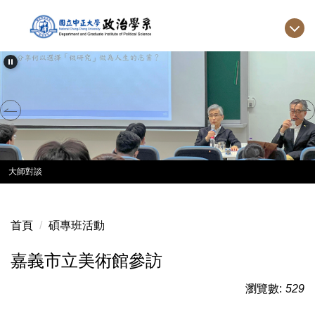
跳
到
主
要
內
容
區
大師對談
首頁
碩專班活動
嘉義市立美術館參訪
瀏覽數:
529