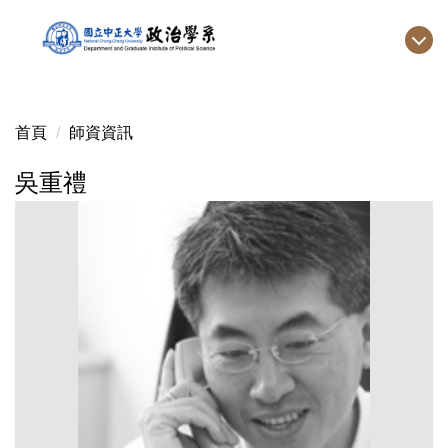
跳
到
主
要
內
首頁
師資資訊
容
區
吳重禮