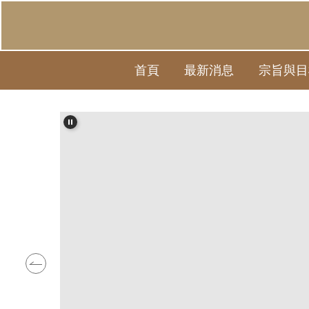
跳
到
主
要
首頁
最新消息
宗旨與目
內
容
區