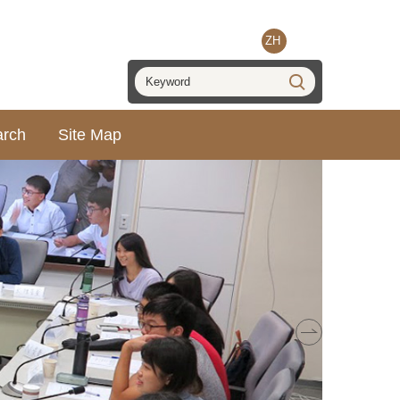
ZH
arch
Site Map