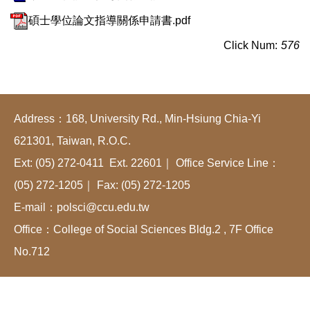
碩士學位論文指導關係申請書.pdf
Click Num:
576
Address：168, University Rd., Min-Hsiung Chia-Yi
621301, Taiwan, R.O.C.
Ext: (05) 272-0411 Ext. 22601｜ Office Service Line：
(05) 272-1205｜ Fax: (05) 272-1205
E-mail：polsci@ccu.edu.tw
Office：College of Social Sciences Bldg.2 , 7F Office
No.712