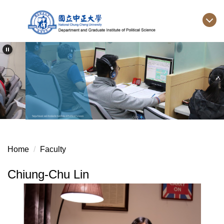
Jump
to
the
main
content
block
Home
Faculty
Chiung-Chu Lin