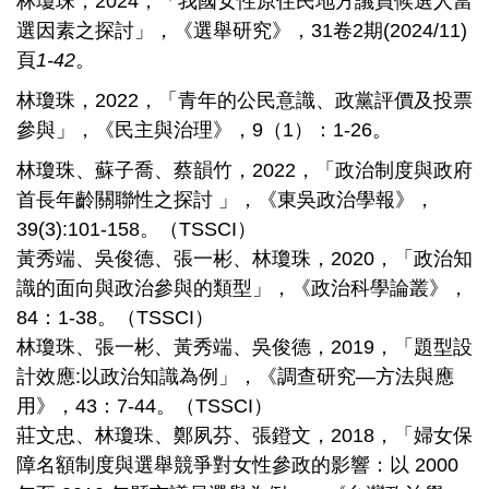
林瓊珠，2024，「我國女性原住民地方議員候選人當
選因素之探討」，《選舉研究》，31卷2期(2024/11)
頁
1-42
。
林瓊珠，2022，「青年的公民意識、政黨評價及投票
參與」，《民主與治理》，9（1）：1-26。
林瓊珠、蘇子喬、蔡韻竹，2022，「政治制度與政府
首長年齡關聯性之探討 」，《東吳政治學報》，
39(3):101-158。（TSSCI）
黃秀端、吳俊德、張一彬、林瓊珠，2020，「政治知
識的面向與政治參與的類型」，《政治科學論叢》，
84：1-38。（TSSCI）
林瓊珠、張一彬、黃秀端、吳俊德，2019，「題型設
計效應:以政治知識為例」，《調查研究—方法與應
用》，43：7-44。（TSSCI）
莊文忠、林瓊珠、鄭夙芬、張鐙文，2018，「婦女保
障名額制度與選舉競爭對女性參政的影響：以 2000